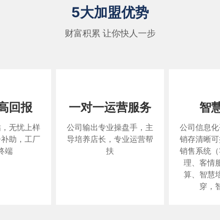
5大加盟优势
财富积累 让你快人一步
高回报
一对一运营服务
智
贴，无忧上样
公司输出专业操盘手，主
公司信息化
告补助，工厂
导培养店长，专业运营帮
销存清晰可
终端
扶
销售系统（
理、客情
算、智慧
穿，