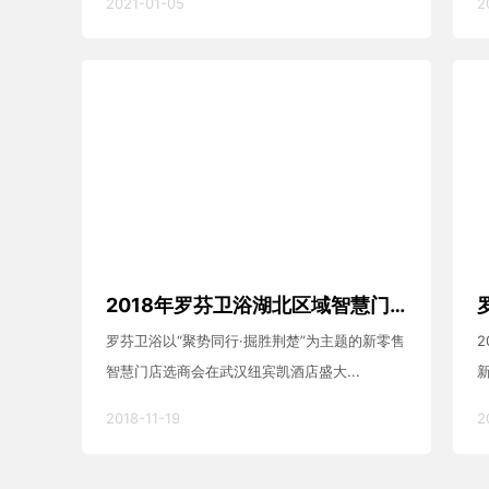
2021-01-05
2
2018年罗芬卫浴湖北区域智慧门店选商会圆满落幕！
罗芬卫浴以“聚势同行·掘胜荆楚”为主题的新零售
智慧门店选商会在武汉纽宾凯酒店盛大...
2018-11-19
2