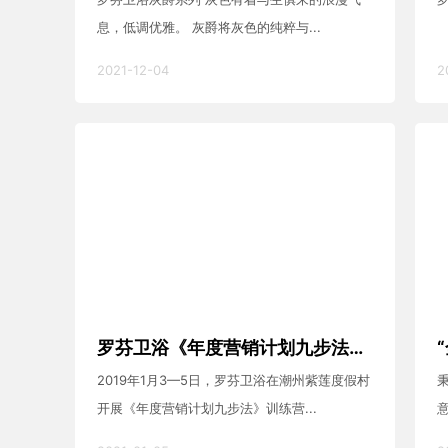
息，低调优雅。 灰爵将灰色的纯粹与...
2021-12-04
2
罗芬卫浴《年度营销计划九步法》训练营活动成功举办
2019年1月3—5日，罗芬卫浴在潮州紫莲度假村
开展《年度营销计划九步法》训练营...