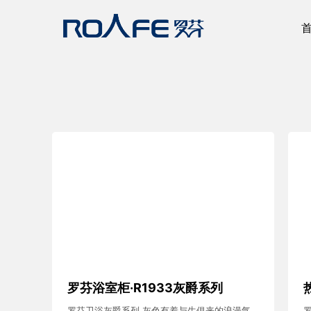
罗芬浴室柜·R1933灰爵系列
罗芬卫浴灰爵系列 灰色有着与生俱来的浪漫气