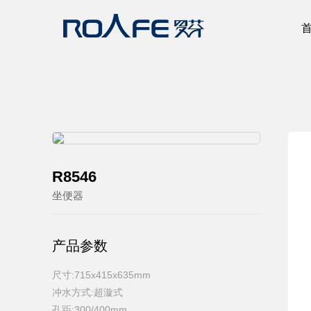
R8546
坐便器
产品参数
尺寸:715x415x635mm
冲水方式:超漩式
孔距:300/400mm