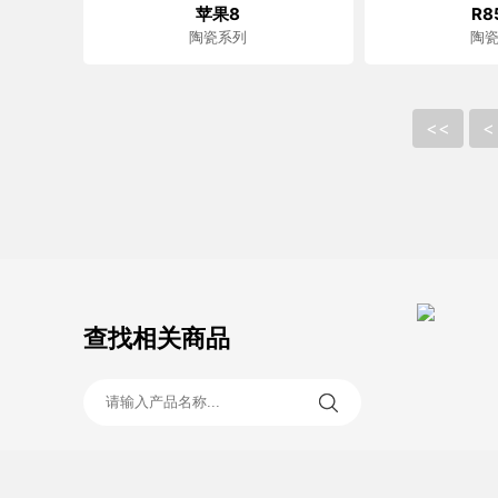
苹果8
R8
陶瓷系列
陶
<<
<
查找相关商品